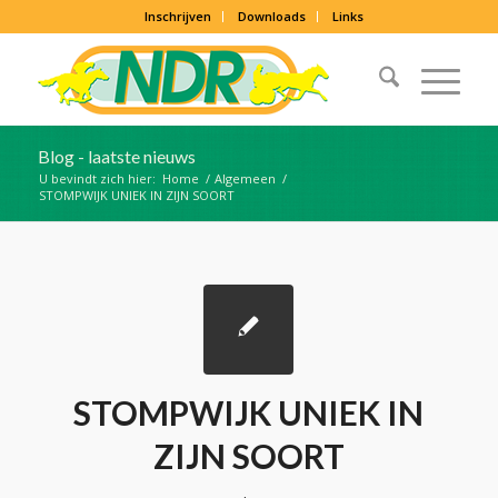
Inschrijven
Downloads
Links
Blog - laatste nieuws
U bevindt zich hier:
Home
/
Algemeen
/
STOMPWIJK UNIEK IN ZIJN SOORT
STOMPWIJK UNIEK IN
ZIJN SOORT