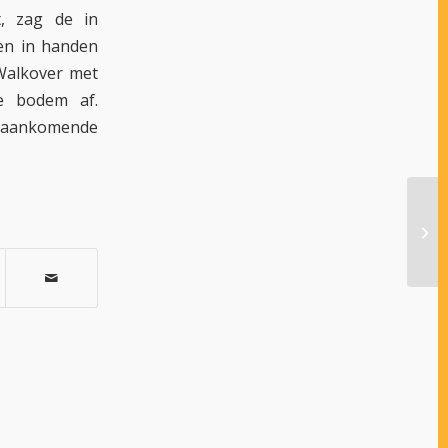
t, zag de in
en in handen
Walkover met
e bodem af.
e aankomende
RUS
OND