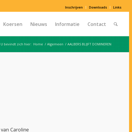
Inschrijven
Downloads
Links
Koersen
Nieuws
Informatie
Contact
U bevindt zich hier:
Home
/
Algemeen
/
AALBERS BLIJFT DOMINEREN
van Caroline