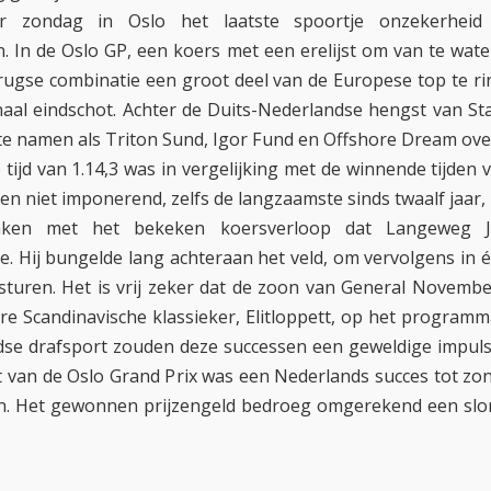
r zondag in Oslo het laatste spoortje onzekerheid 
In de Oslo GP, een koers met een erelijst om van te wate
ugse combinatie een groot deel van de Europese top te r
al eindschot. Achter de Duits-Nederlandse hengst van S
 namen als Triton Sund, Igor Fund en Offshore Dream ove
tijd van 1.14,3 was in vergelijking met de winnende tijden v
ien niet imponerend, zelfs de langzaamste sinds twaalf jaar,
aken met het bekeken koersverloop dat Langeweg Jr
e. Hij bungelde lang achteraan het veld, om vervolgens in 
 sturen. Het is vrij zeker dat de zoon van General Novemb
re Scandinavische klassieker, Elitloppett, op het programma
se drafsport zouden deze successen een geweldige impuls
st van de Oslo Grand Prix was een Nederlands succes tot zo
en. Het gewonnen prijzengeld bedroeg omgerekend een slo