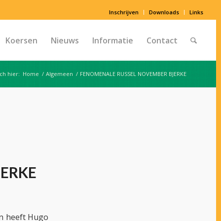
Inschrijven
Downloads
Links
Koersen
Nieuws
Informatie
Contact
ch hier:
Home
/
Algemeen
/
FENOMENALE RUSSEL NOVEMBER BJERKE
JERKE
an heeft Hugo