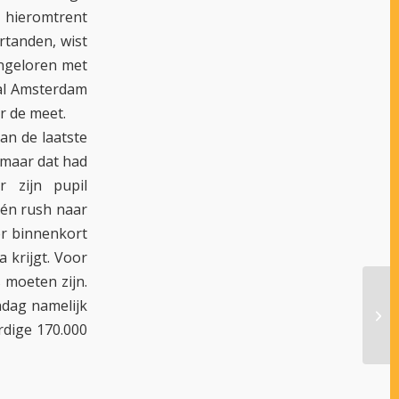
hieromtrent
rtanden, wist
ingeloren met
tal Amsterdam
r de meet.
an de laatste
 maar dat had
 zijn pupil
één rush naar
er binnenkort
 krijgt. Voor
 moeten zijn.
ndag namelijk
OPN
MO
rdige 170.000