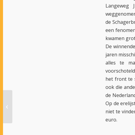
Langeweg J
weggenomen. 
de Schagerbr
een fenomena
kwamen grote
De winnende 
jaren missch
alles te m
voorschoteld
het front te
ook die ande
de Nederland
Op de erelij
NOG ZES PAARDEN VOOR
ELITLOPPET
niet te vind
euro.