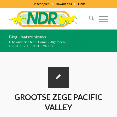
Inschrijven
Downloads
Links
Blog - laatste nieuws
U bevindt zich hier:
Home
/
Algemeen
/
GROOTSE ZEGE PACIFIC VALLEY
GROOTSE ZEGE PACIFIC
VALLEY