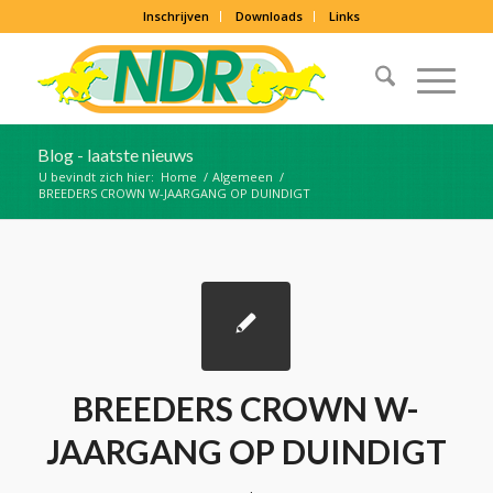
Inschrijven
Downloads
Links
Blog - laatste nieuws
U bevindt zich hier:
Home
/
Algemeen
/
BREEDERS CROWN W-JAARGANG OP DUINDIGT
BREEDERS CROWN W-
JAARGANG OP DUINDIGT