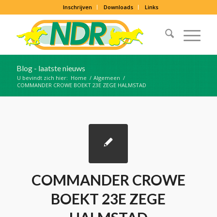
Inschrijven
Downloads
Links
Blog - laatste nieuws
U bevindt zich hier:
Home
/
Algemeen
/
COMMANDER CROWE BOEKT 23E ZEGE HALMSTAD
COMMANDER CROWE
BOEKT 23E ZEGE