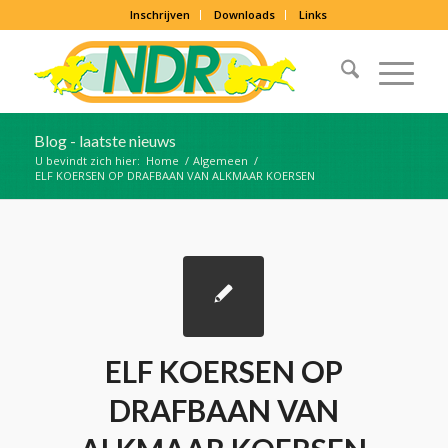
Inschrijven
Downloads
Links
Blog - laatste nieuws
U bevindt zich hier:
Home
/
Algemeen
/
ELF KOERSEN OP DRAFBAAN VAN ALKMAAR KOERSEN
ELF KOERSEN OP
DRAFBAAN VAN