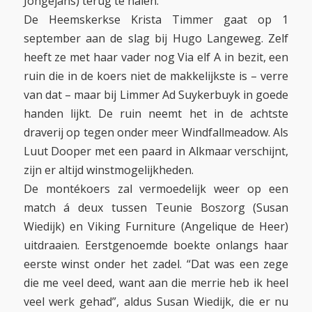
Jongejans) terug te halen.
De Heemskerkse Krista Timmer gaat op 1
september aan de slag bij Hugo Langeweg. Zelf
heeft ze met haar vader nog Via elf A in bezit, een
ruin die in de koers niet de makkelijkste is – verre
van dat – maar bij Limmer Ad Suykerbuyk in goede
handen lijkt. De ruin neemt het in de achtste
draverij op tegen onder meer Windfallmeadow. Als
Luut Dooper met een paard in Alkmaar verschijnt,
zijn er altijd winstmogelijkheden.
De montékoers zal vermoedelijk weer op een
match á deux tussen Teunie Boszorg (Susan
Wiedijk) en Viking Furniture (Angelique de Heer)
uitdraaien. Eerstgenoemde boekte onlangs haar
eerste winst onder het zadel. “Dat was een zege
die me veel deed, want aan die merrie heb ik heel
veel werk gehad”, aldus Susan Wiedijk, die er nu