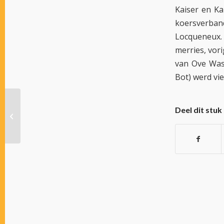
Kaiser en Ka
koersverban
Locqueneux.
merries, vor
van Ove Was
Bot) werd vie
Deel dit stuk
POOLS EN DE LEEUW ALTIJD OP
DREEF IN KORTEBAAN SASSENHEIM