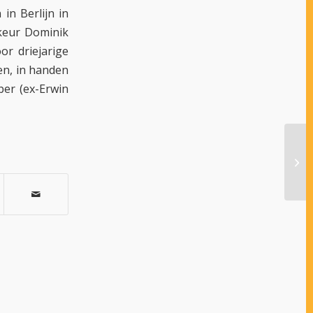
in Berlijn in
keur Dominik
r driejarige
en, in handen
er (ex-Erwin
TOP