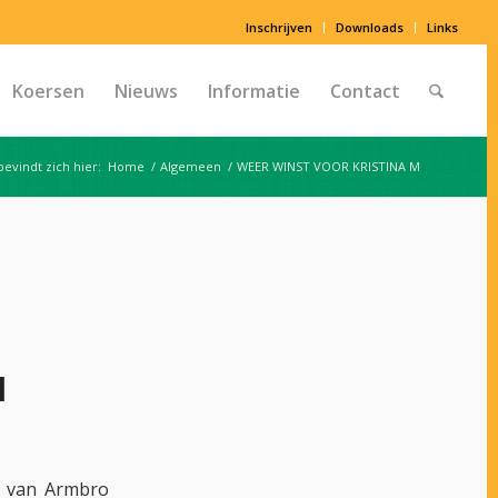
Inschrijven
Downloads
Links
Koersen
Nieuws
Informatie
Contact
bevindt zich hier:
Home
/
Algemeen
/
WEER WINST VOOR KRISTINA M
M
r van Armbro