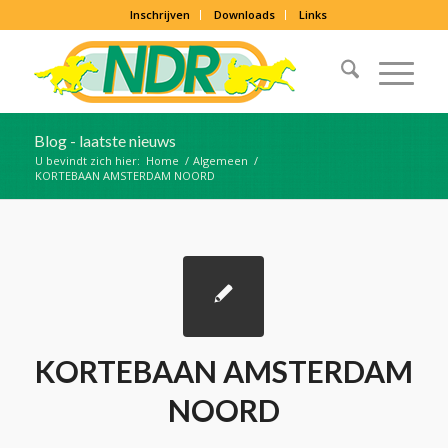
Inschrijven
Downloads
Links
Blog - laatste nieuws
U bevindt zich hier:
Home
/
Algemeen
/
KORTEBAAN AMSTERDAM NOORD
KORTEBAAN AMSTERDAM
NOORD