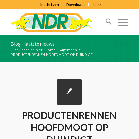
Inschrijven
Downloads
Links
Blog - laatste nieuws
U bevindt zich hier:
Home
/
Algemeen
/
PRODUCTENRENNEN HOOFDMOOT OP DUINDIGT
PRODUCTENRENNEN
HOOFDMOOT OP