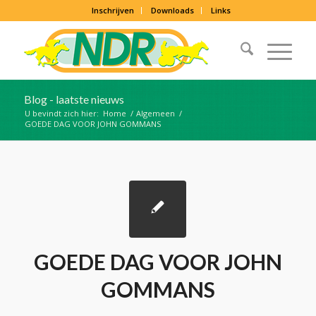
Inschrijven
Downloads
Links
Blog - laatste nieuws
U bevindt zich hier:
Home
/
Algemeen
/
GOEDE DAG VOOR JOHN GOMMANS
GOEDE DAG VOOR JOHN
GOMMANS