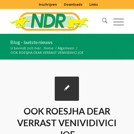
Inschrijven
Downloads
Links
Blog - laatste nieuws
U bevindt zich hier:
Home
/
Algemeen
/
OOK ROESJHA DEAR VERRAST VENIVIDIVICI JOE
OOK ROESJHA DEAR
VERRAST VENIVIDIVICI