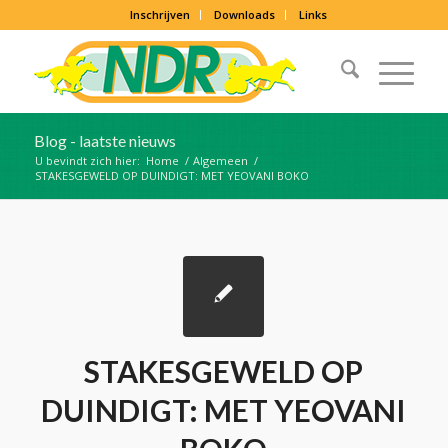
Inschrijven
Downloads
Links
Blog - laatste nieuws
U bevindt zich hier:
Home
/
Algemeen
/
STAKESGEWELD OP DUINDIGT: MET YEOVANI BOKO
STAKESGEWELD OP
DUINDIGT: MET YEOVANI