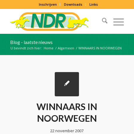
Inschrijven
Downloads
Links
Blog - laatste nieuws
U bevindt zich hier:
Home
/
Algemeen
/
WINNAARS IN NOORWEGEN
WINNAARS IN
NOORWEGEN
22 november 2007