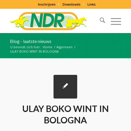
Inschrijven
Downloads
Links
Blog - laatste nieuws
U bevindt zich hier:
Home
/
Algemeen
/
ULAY BOKO WINT IN BOLOGNA
ULAY BOKO WINT IN
BOLOGNA