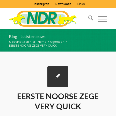
Inschrijven
Downloads
Links
Blog - laatste nieuws
U bevindt zich hier:
Home
/
Algemeen
/
EERSTE NOORSE ZEGE VERY QUICK
EERSTE NOORSE ZEGE
VERY QUICK