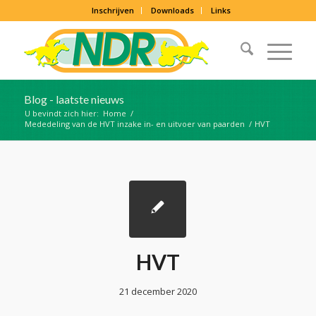
Inschrijven
Downloads
Links
Blog - laatste nieuws
U bevindt zich hier:
Home
/
Mededeling van de HVT inzake in- en uitvoer van paarden
/
HVT
HVT
21 december 2020