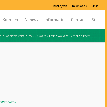
Inschrijven
Downloads
Links
Koersen
Nieuws
Informatie
Contact
e
/
Loting Wolvega 19 mei, 9e koers
/
Loting Wolvega 19 mei, 9e koers
koers.wmv