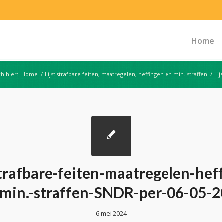
Home
ch hier:
Home
/
Lijst strafbare feiten, maatregelen, heffingen en min. straffen
/
Li
strafbare-feiten-maatregelen-hef
min.-straffen-SNDR-per-06-05-
6 mei 2024