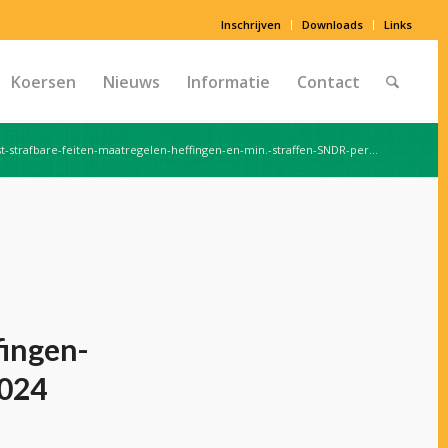
Inschrijven
Downloads
Links
Koersen
Nieuws
Informatie
Contact
jst-strafbare-feiten-maatregelen-heffingen-en-min.-straffen-SNDR-per...
fingen-
2024