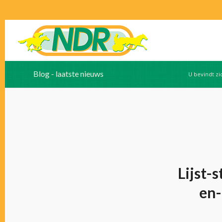
Blog - laatste nieuws
U bevindt zi
Lijst-
en-