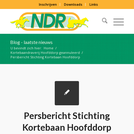
Inschrijven
Downloads
Links
Blog - laatste nieuws
U bevindt zich hier:
Home
/
Kortebaandraverij Hoofddorp geannuleerd
/
Persbericht Stichting Kortebaan Hoofddorp
Persbericht Stichting
Kortebaan Hoofddorp