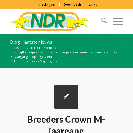
Inschrijven
Downloads
Links
Blog - laatste nieuws
U bevindt zich hier:
Home
/
Inschrijftermijn voor buitenlandse paarden voor de Breeders Crown
M-jaargang is opengesteld
/
Breeders Crown M-jaargang
Breeders Crown M-
jaargang