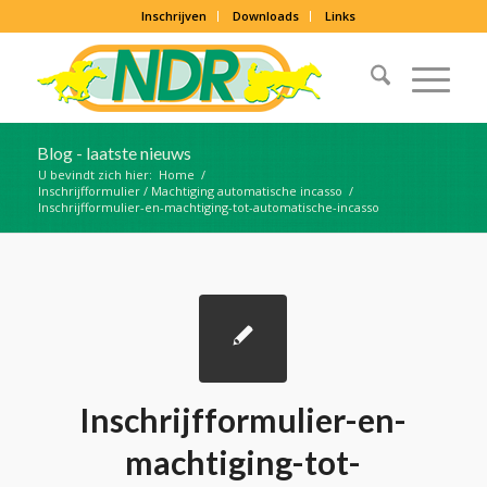
Inschrijven
Downloads
Links
Blog - laatste nieuws
U bevindt zich hier:
Home
/
Inschrijfformulier / Machtiging automatische incasso
/
Inschrijfformulier-en-machtiging-tot-automatische-incasso
Inschrijfformulier-en-
machtiging-tot-