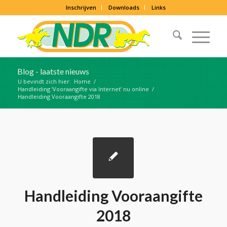
Inschrijven
Downloads
Links
Blog - laatste nieuws
U bevindt zich hier:
Home
/
Handleiding ‘Vooraangifte via Internet’ nu online
/
Handleiding Vooraangifte 2018
Handleiding Vooraangifte
2018