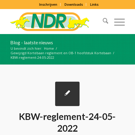
Inschrijven
Downloads
Links
Blog - laatste nieuws
U bevindt zich hier:
Home
/
Gewijzigd Kortebaan reglement en OB-1 hoofdstuk Kortebaan
/
KBW-reglement-24-05-2022
KBW-reglement-24-05-
2022