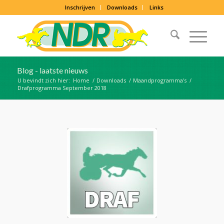
Inschrijven
Downloads
Links
Blog - laatste nieuws
U bevindt zich hier:
Home
/
Downloads
/
Maandprogramma's
/
Drafprogramma September 2018