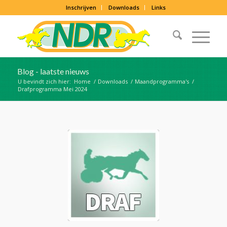
Inschrijven
Downloads
Links
Blog - laatste nieuws
U bevindt zich hier:
Home
/
Downloads
/
Maandprogramma's
/
Drafprogramma Mei 2024