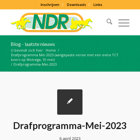
Inschrijven
Downloads
Links
Blog - laatste nieuws
U bevindt zich hier:
Home
/
Drafprogramma Mei 2023 (aangepaste versie met een extra TCT
koers op Wolvega, 10 mei)
/
Drafprogramma-Mei-2023
Drafprogramma-Mei-2023
6 april 2023