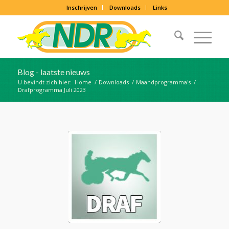
Inschrijven
Downloads
Links
Blog - laatste nieuws
U bevindt zich hier:
Home
/
Downloads
/
Maandprogramma's
/
Drafprogramma Juli 2023