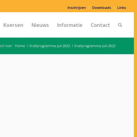
Inschrijven
Downloads
Links
Koersen
Nieuws
Informatie
Contact
ich hier:
Home
/
Drafprogramma Juli 2022
/
Drafprogramma-Juli-2022