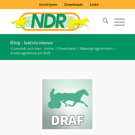
Inschrijven
Downloads
Links
Blog - laatste nieuws
U bevindt zich hier:
Home
/
Downloads
/
Maandprogramma's
/
Drafprogramma Juli 2020