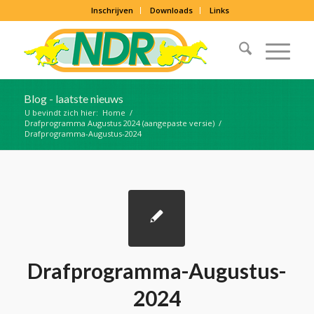
Inschrijven
Downloads
Links
Blog - laatste nieuws
U bevindt zich hier:
Home
/
Drafprogramma Augustus 2024 (aangepaste versie)
/
Drafprogramma-Augustus-2024
Drafprogramma-Augustus-
2024