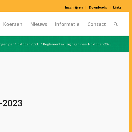
Inschrijven
Downloads
Links
Koersen
Nieuws
Informatie
Contact
ngen per 1 oktober 2023.
/
Reglementswijzigingen-per-1-oktober-2023
r-2023