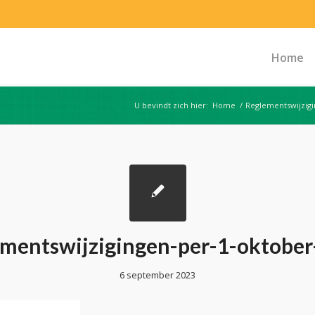
Home
U bevindt zich hier:
Home
/
Reglementswijzigi
mentswijzigingen-per-1-oktobe
6 september 2023